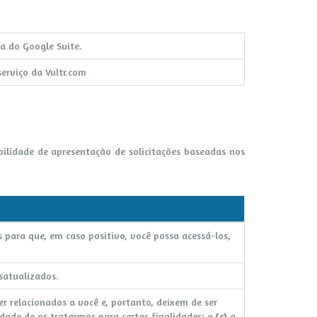
a do Google Suite.
serviço da Vultr.com
ilidade de apresentação de solicitações baseadas nos
 para que, em caso positivo, você possa acessá-los,
satualizados.
 relacionados a você e, portanto, deixem de ser
dade de os tratarmos para certas finalidades; e
(c)
a