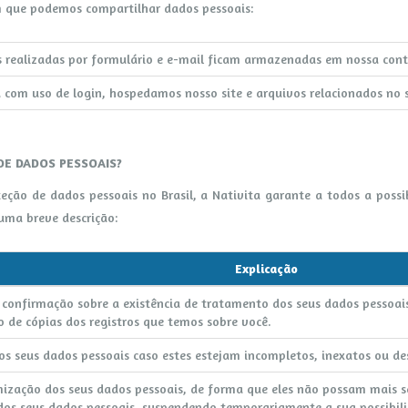
m que podemos compartilhar dados pessoais:
 realizadas por formulário e e-mail ficam armazenadas em nossa cont
a com uso de login, hospedamos nosso site e arquivos relacionados no 
DE DADOS PESSOAIS?
ão de dados pessoais no Brasil, a Nativita garante a todos a possib
 uma breve descrição:
Explicação
a confirmação sobre a existência de tratamento dos seus dados pessoais
ão de cópias dos registros que temos sobre você.
dos seus dados pessoais caso estes estejam incompletos, inexatos ou de
zação dos seus dados pessoais, de forma que eles não possam mais ser
dos seus dados pessoais, suspendendo temporariamente a sua possibili