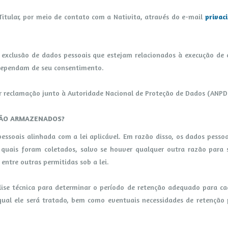
 Titular, por meio de contato com a Nativita, através do e-mail
privac
 a exclusão de dados pessoais que estejam relacionados à execução de
 dependam de seu consentimento.
 reclamação junto à Autoridade Nacional de Proteção de Dados (ANPD
RÃO ARMAZENADOS?
 pessoais alinhada com a lei aplicável. Em razão disso, os dados pes
s quais foram coletados, salvo se houver qualquer outra razão pa
 entre outras permitidas sob a lei.
se técnica para determinar o período de retenção adequado para cad
 qual ele será tratado, bem como eventuais necessidades de retençã