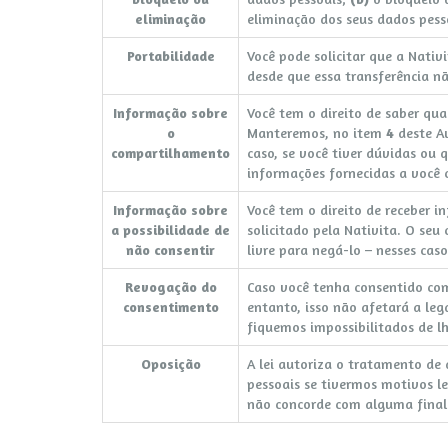
eliminação
eliminação dos seus dados pess
Portabilidade
Você pode solicitar que a Nativ
desde que essa transferência nã
Informação sobre
Você tem o direito de saber qua
o
Manteremos, no item
4
deste Av
compartilhamento
caso, se você tiver dúvidas ou 
informações fornecidas a você c
Informação sobre
Você tem o direito de receber i
a possibilidade de
solicitado pela Nativita. O seu
não consentir
livre para negá-lo – nesses cas
Revogação do
Caso você tenha consentido com
consentimento
entanto, isso não afetará a leg
fiquemos impossibilitados de lh
Oposição
A lei autoriza o tratamento d
pessoais se tivermos motivos l
não concorde com alguma finali