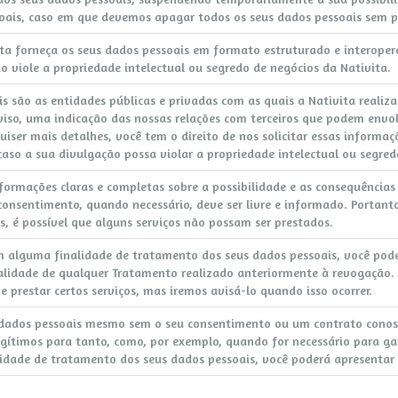
oais, caso em que devemos apagar todos os seus dados pessoais sem po
ita forneça os seus dados pessoais em formato estruturado e interoper
o viole a propriedade intelectual ou segredo de negócios da Nativita.
is são as entidades públicas e privadas com as quais a Nativita realiz
iso, uma indicação das nossas relações com terceiros que podem envo
quiser mais detalhes, você tem o direito de nos solicitar essas informa
aso a sua divulgação possa violar a propriedade intelectual ou segred
nformações claras e completas sobre a possibilidade e as consequência
 consentimento, quando necessário, deve ser livre e informado. Portan
os, é possível que alguns serviços não possam ser prestados.
 alguma finalidade de tratamento dos seus dados pessoais, você pode
alidade de qualquer Tratamento realizado anteriormente à revogação. S
e prestar certos serviços, mas iremos avisá-lo quando isso ocorrer.
e dados pessoais mesmo sem o seu consentimento ou um contrato conos
egítimos para tanto, como, por exemplo, quando for necessário para ga
dade de tratamento dos seus dados pessoais, você poderá apresentar o