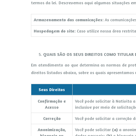
termos da lei. Descrevemos aqui algumas situações e
Armazenamento das comunicações:
As comunicações
Hospedagem do site:
Caso utilize nossa área restrit
QUAIS SÃO OS SEUS DIREITOS COMO TITULAR 
Em atendimento ao que determina as normas de proteç
direitos listados abaixo, sobre os quais apresentamos
Seus Direitos
Confirmação e
Você pode solicitar à Nativita 
Acesso
inclusive por meio de solicitaç
Correção
Você pode solicitar a correção 
Anonimização,
Você pode solicitar
(a)
a anonimi
bloqueio ou
dados pessoais;
(b)
o bloqueio 