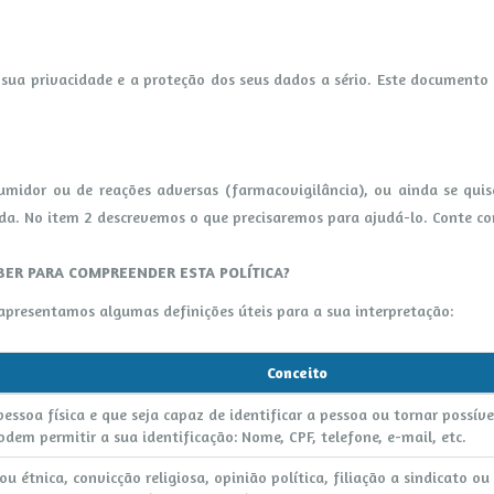
sua privacidade e a proteção dos seus dados a sério. Este documento 
idor ou de reações adversas (farmacovigilância), ou ainda se quise
a. No item 2 descrevemos o que precisaremos para ajudá-lo. Conte co
BER PARA COMPREENDER ESTA POLÍTICA?
apresentamos algumas definições úteis para a sua interpretação:
Conceito
soa física e que seja capaz de identificar a pessoa ou tornar possível
em permitir a sua identificação: Nome, CPF, telefone, e-mail, etc.
 étnica, convicção religiosa, opinião política, filiação a sindicato ou 