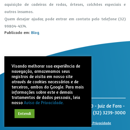
aquisição de cadeiras de rodas, órteses, colchões especiais e
outros insumos.
Quem desejar ajudar, pode entrar em contato pelo telefone (32)
99804-4374.
Publicado em:
Blog
Visando melhorar sua experiência de
navegação, armazenamos seus
registros de visita em nosso site
através de cookies necessários e de
terceiros, ambos do Google. Para mais
informações sobre este e demais
tratamentos de dados pessoais, leia
nosso
Aviso de Privacidade.
Nativita Farmacêutica. Rua Paracatu, 1320 - Juiz de Fora -
MG - CEP: 36047-040
(32) 3239-3000
Entendi
© 2021 Nativita. Todos os direitos reservados |
Aviso de Privacidade