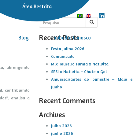
Área Restrita
Search
Recent Posts
Blog
Trabalhe Conosco
Festa Julina 2026
Comunicado
.
Mix Toureiro Farma x Nativita
sa, abrangendo
SESI x Nativita – Chute a Gol
Aniversariantes do bimestre – Maio e
Junho
l, contribuindo
os”, analisa a
Recent Comments
Archives
julho 2026
junho 2026