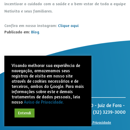
incentivar o cuidado com a saúde e o bem-estar de toda a equipe
Nativita e seus familiares.
Confira em nosso instagram:
Clique aqui
Publicado em:
Blog
Visando melhorar sua experiência de
navegação, armazenamos seus
registros de visita em nosso site
através de cookies necessários e de
terceiros, ambos do Google. Para mais
informações sobre este e demais
tratamentos de dados pessoais, leia
nosso
Aviso de Privacidade.
Nativita Farmacêutica. Rua Paracatu, 1320 - Juiz de Fora -
MG - CEP: 36047-040
(32) 3239-3000
Entendi
© 2021 Nativita. Todos os direitos reservados |
Aviso de Privacidade