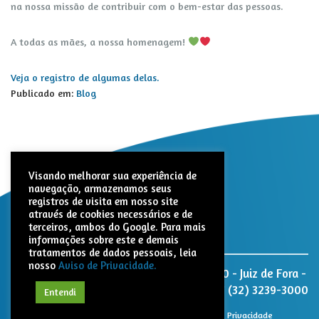
na nossa missão de contribuir com o bem-estar das pessoas.
A todas as mães, a nossa homenagem!
Veja o registro de algumas delas.
Publicado em:
Blog
Visando melhorar sua experiência de
navegação, armazenamos seus
registros de visita em nosso site
através de cookies necessários e de
terceiros, ambos do Google. Para mais
informações sobre este e demais
tratamentos de dados pessoais, leia
nosso
Aviso de Privacidade.
Nativita Farmacêutica. Rua Paracatu, 1320 - Juiz de Fora -
MG - CEP: 36047-040
(32) 3239-3000
Entendi
© 2021 Nativita. Todos os direitos reservados |
Aviso de Privacidade