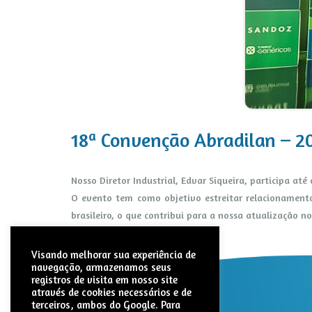
18ª Convenção Abradilan – 2
Nosso Diretor Industrial, Edvar Siqueira, participa a
O evento tem como objetivo estreitar relacionamento
brasileiro, o que contribui para a nossa atualização 
Visando melhorar sua experiência de
navegação, armazenamos seus
registros de visita em nosso site
através de cookies necessários e de
terceiros, ambos do Google. Para