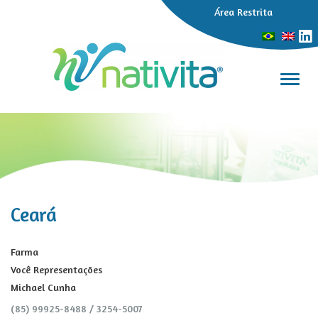
Área Restrita
Alter
Ceará
Farma
Você Representações
Michael Cunha
(85) 99925-8488 / 3254-5007