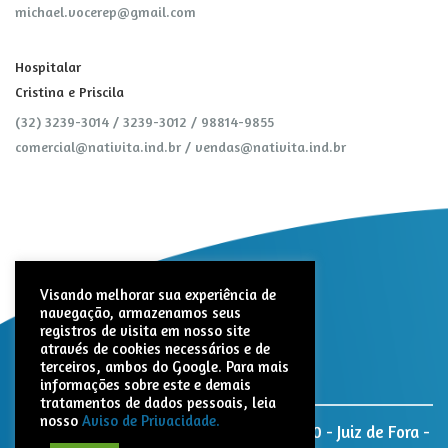
michael.vocerep@gmail.com
Hospitalar
Cristina e Priscila
(32) 3239-3014 / 3239-3012 / 98814-9855
comercial@nativita.ind.br
/
vendas@nativita.ind.br
Visando melhorar sua experiência de
navegação, armazenamos seus
registros de visita em nosso site
através de cookies necessários e de
terceiros, ambos do Google. Para mais
informações sobre este e demais
tratamentos de dados pessoais, leia
nosso
Aviso de Privacidade.
Nativita Farmacêutica. Rua Paracatu, 1320 - Juiz de Fora -