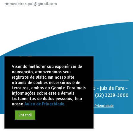
rmmedeiros.pai@gmail.com
Visando melhorar sua experiência de
navegação, armazenamos seus
registros de visita em nosso site
através de cookies necessários e de
Nativita Farmacêutica. Rua Paracatu, 1320 - Juiz de Fora -
terceiros, ambos do Google. Para mais
informações sobre este e demais
MG - CEP: 36047-040
(32) 3239-3000
tratamentos de dados pessoais, leia
nosso
Aviso de Privacidade.
© 2021 Nativita. Todos os direitos reservados |
Aviso de Privacidade
Entendi