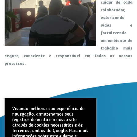
cuidar de cada
colaborador,
valorizando
vidas e
fortalecendo
um ambiente de
trabalho mais
seguro, consciente e responsável em todos os nossos
processos.
Visando melhorar sua experiência de
navegação, armazenamos seus
registros de visita em nosso site
através de cookies necessários e de
terceiros, ambos do Google. Para mais
informações sobre este e demais